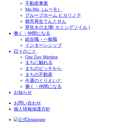
不動産事業
Mu-Mo（ムーモ）
グループホーム ヒカリノテ
都市再生てんとせん
芽吹きの土壌[ カミングソイル ]
働く・仲間になる
総合職・一般職
インターンシップ
日々のこと
One Day Meeting
まちに触れる
まちのピッチから
まちの不動産
今週のくりえいと
働く・仲間になる
お知らせ
お問い合わせ
個人情報保護方針