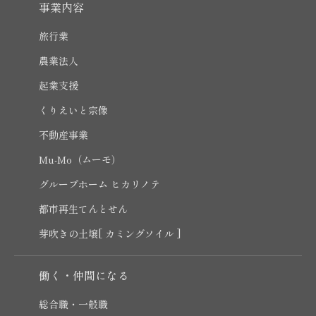
事業内容
旅行業
農業法人
起業支援
くりえいと宗像
不動産事業
Mu-Mo（ムーモ）
グループホーム ヒカリノテ
都市再生てんとせん
芽吹きの土壌[ カミングソイル ]
働く・仲間になる
総合職・一般職