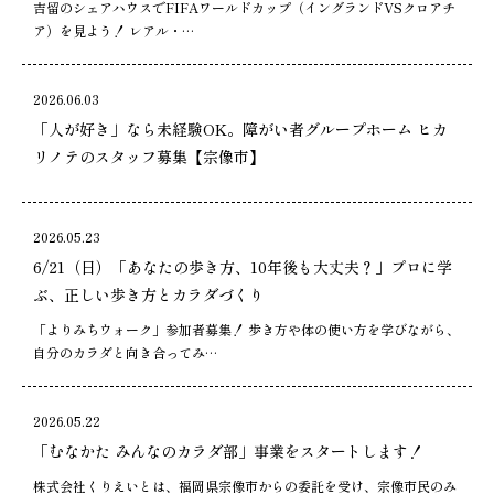
吉留のシェアハウスでFIFAワールドカップ（イングランドVSクロアチ
ア）を見よう！ レアル・…
2026.06.03
「人が好き」なら未経験OK。障がい者グループホーム ヒカ
リノテのスタッフ募集【宗像市】
2026.05.23
6/21（日）「あなたの歩き方、10年後も大丈夫？」プロに学
ぶ、正しい歩き方とカラダづくり
「よりみちウォーク」参加者募集！ 歩き方や体の使い方を学びながら、
自分のカラダと向き合ってみ…
2026.05.22
「むなかた みんなのカラダ部」事業をスタートします！
株式会社くりえいとは、福岡県宗像市からの委託を受け、宗像市民のみ