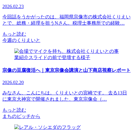
2026.02.23
今回話をうかがったのは、福岡県宗像市の株式会社くりえい
とで、総務・経理を担うNさん。税理士事務所での経験…
もっと読む
今週のくりえいと
宗像の豆腐復活へ｜東京宗像会講演と山下商店視察レポート
2026.02.20
みなさん、こんにちは。くりえいとの宮崎です。 去る13日
に東京大神宮で開催されました、東京宗像会（…
もっと読む
まちのピッチから