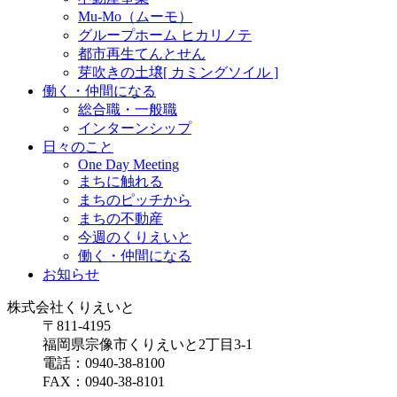
Mu-Mo（ムーモ）
グループホーム ヒカリノテ
都市再生てんとせん
芽吹きの土壌[ カミングソイル ]
働く・仲間になる
総合職・一般職
インターンシップ
日々のこと
One Day Meeting
まちに触れる
まちのピッチから
まちの不動産
今週のくりえいと
働く・仲間になる
お知らせ
株式会社
くりえいと
〒811-4195
福岡県宗像市くりえいと2丁目3-1
電話：0940-38-8100
FAX：0940-38-8101