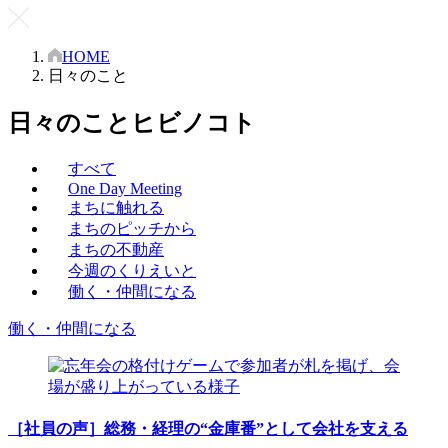
HOME
日々のこと
日々のこと
ヒビノコト
すべて
One Day Meeting
まちに触れる
まちのピッチから
まちの不動産
今週のくりえいと
働く・仲間になる
働く・仲間になる
［社員の声］総務・経理の“金庫番”として会社を支える