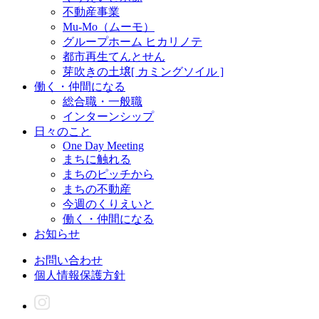
不動産事業
Mu-Mo（ムーモ）
グループホーム ヒカリノテ
都市再生てんとせん
芽吹きの土壌[ カミングソイル ]
働く・仲間になる
総合職・一般職
インターンシップ
日々のこと
One Day Meeting
まちに触れる
まちのピッチから
まちの不動産
今週のくりえいと
働く・仲間になる
お知らせ
お問い合わせ
個人情報保護方針