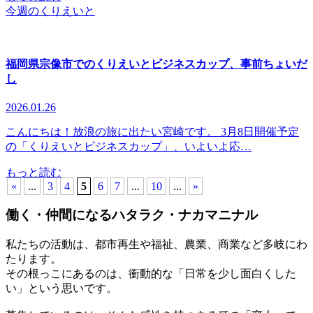
今週のくりえいと
福岡県宗像市でのくりえいとビジネスカップ、事前ちょいだ
し
2026.01.26
こんにちは！放浪の旅に出たい宮崎です。 3月8日開催予定
の「くりえいとビジネスカップ」、いよいよ応…
もっと読む
«
...
3
4
5
6
7
...
10
...
»
働く
・
仲間になる
ハタラク・ナカマニナル
私たちの活動は、都市再生や福祉、農業、商業など多岐にわ
たります。
その根っこにあるのは、衝動的な「日常を少し面白くした
い」という思いです。